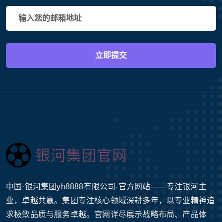
立即提交
中国·银河集团yh8888有限公司-官方网站——专注银河主
业，卓越共赢。集团专注核心领域深耕多年，以专业精神追
求极致品质与服务卓越。官网详尽展示战略布局、产品体