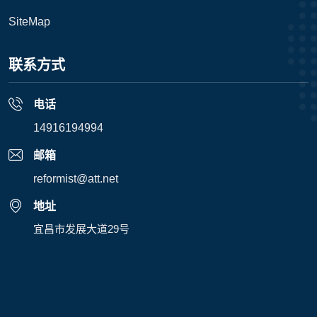
SiteMap
联系方式
电话
14916194994
邮箱
reformist@att.net
地址
宜昌市发展大道29号