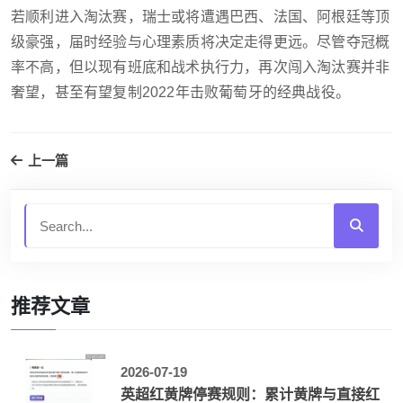
若顺利进入淘汰赛，瑞士或将遭遇巴西、法国、阿根廷等顶
级豪强，届时经验与心理素质将决定走得更远。尽管夺冠概
率不高，但以现有班底和战术执行力，再次闯入淘汰赛并非
奢望，甚至有望复制2022年击败葡萄牙的经典战役。
上一篇
推荐文章
2026-07-19
英超红黄牌停赛规则：累计黄牌与直接红