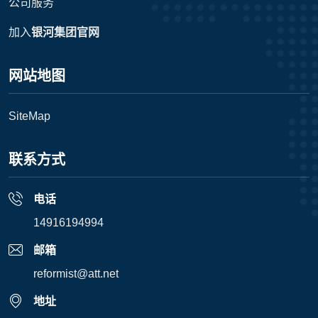
公司服务
加入
银河集团官网
网站地图
SiteMap
联系方式
电话
14916194994
邮箱
reformist@att.net
地址