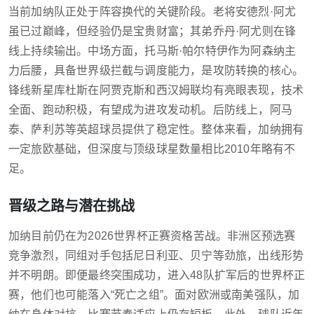
当前加纳队正处于阵容换代的关键阶段。老将安德烈·阿尤
虽已过巅峰，但经验仍是宝贵财富；其弟乔丹·阿尤则在锋
线上持续输出。中场方面，托马斯·帕尔特伊作为阿森纳主
力后腰，具备世界级拦截与调度能力，是攻防转换的核心。
锋线新星库杜斯在阿贾克斯和西汉姆联均有亮眼表现，技术
全面、跑动积极，有望成为进攻发动机。后防线上，阿马
泰、萨利苏等英超球员提供了稳定性。整体来看，加纳拥有
一定旅欧基础，但深度与顶级球星数量相比2010年略有不
足。
晋级之路与潜在挑战
加纳目前仍在为2026世界杯正赛资格苦战。非洲区预选赛
竞争激烈，同组对手包括尼日利亚、贝宁等劲旅，出线形势
并不明朗。即便最终突围成功，进入48队扩军后的世界杯正
赛，他们也可能落入“死亡之组”。面对欧洲或南美强队，加