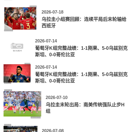
2026-07-18
乌拉圭小组赛回顾：连续平局后末轮输给
西班牙
2026-07-14
葡萄牙K组完整战绩：1-1刚果、5-0乌兹别克
斯坦、0-0哥伦比亚
2026-07-14
葡萄牙K组完整战绩：1-1刚果、5-0乌兹别克
斯坦、0-0哥伦比亚
2026-07-10
乌拉圭末轮出局：南美传统强队止步H
组
2026-07-08