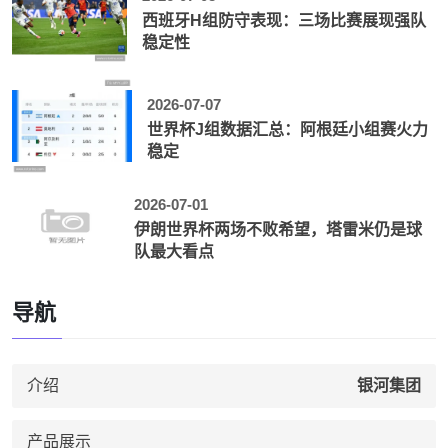
西班牙H组防守表现：三场比赛展现强队
稳定性
2026-07-07
世界杯J组数据汇总：阿根廷小组赛火力
稳定
2026-07-01
伊朗世界杯两场不败希望，塔雷米仍是球
队最大看点
导航
介绍
银河集团
产品展示