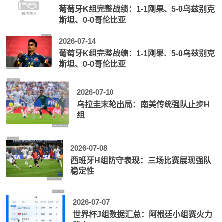
葡萄牙K组完整战绩：1-1刚果、5-0乌兹别克
斯坦、0-0哥伦比亚
2026-07-14
葡萄牙K组完整战绩：1-1刚果、5-0乌兹别克
斯坦、0-0哥伦比亚
2026-07-10
乌拉圭末轮出局：南美传统强队止步H
组
2026-07-08
西班牙H组防守表现：三场比赛展现强队
稳定性
2026-07-07
世界杯J组数据汇总：阿根廷小组赛火力