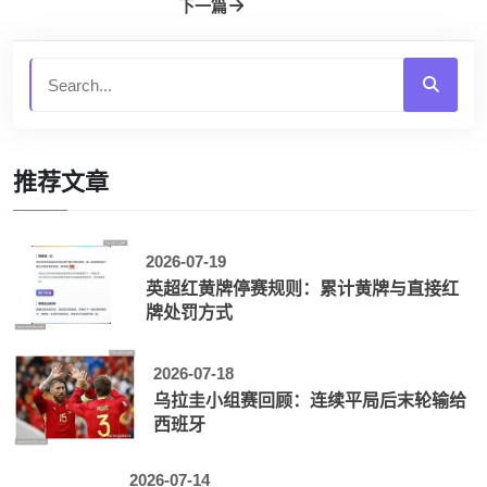
下一篇
推荐文章
2026-07-19
英超红黄牌停赛规则：累计黄牌与直接红
牌处罚方式
2026-07-18
乌拉圭小组赛回顾：连续平局后末轮输给
西班牙
2026-07-14