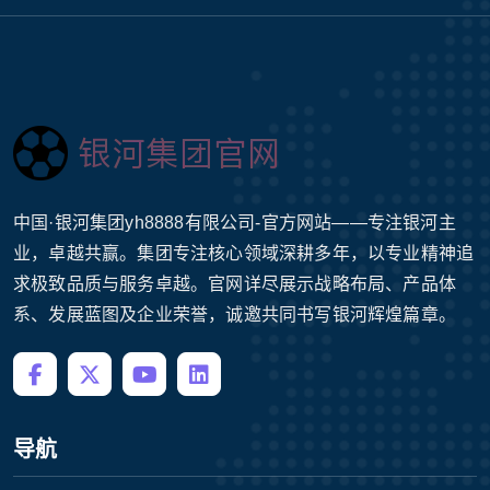
中国·银河集团yh8888有限公司-官方网站——专注银河主
业，卓越共赢。集团专注核心领域深耕多年，以专业精神追
求极致品质与服务卓越。官网详尽展示战略布局、产品体
系、发展蓝图及企业荣誉，诚邀共同书写银河辉煌篇章。
导航