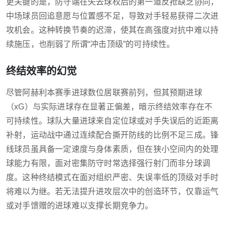
更关键的是，防守端在失去球权后的第一道反抢缺乏协同，
中场球员回追意愿与位置感不足，导致对手轻易获得二次进
攻机会。这种转换节奏的迟滞，使其在高强度对抗中难以持
续施压，也削弱了所谓“冲击顶级”的可持续性。
终结效率的幻觉
尽管阿赫利本赛季进球数位居联赛前列，但其预期进球
（xG）与实际进球存在显著正偏差，暗示终结效率存在不
可持续性。球队大量进球来自定位球或对手失误后的近距离
补射，运动战中通过连续配合撕开防线的比例不足三成。锋
线球员虽具备一定速度与身体素质，但在狭小空间内的处理
球能力有限，面对密集防守时常选择强行射门而非分球调
度。这种终结模式在面对组织严密、失误率低的顶级对手时
将难以为继。若无法提升进攻层次中的创造环节，仅靠运气
或对手馈赠的进球难以支撑长期竞争力。