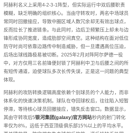
阿赫利名义上采用4-2-3-1阵型，但实际运行中双后腰职责
模糊，缺乏明确的组织核心。当由守转攻时，两名中场球员
常同时回撤接应，导致中圈区域人数冗余却无有效出球点，
反而拉长了推进链条。与此同时，边后卫频繁压上却未与边
锋形成协同宽度，造成肋部空间真空。这种结构在面对低位
防守时尚可依靠边路传中制造威胁，但一旦遭遇高位压迫，
后场出球线路极易被切断。2025年2月对阵阿尔萨德一役
中，对方仅用三名前锋便封锁了阿赫利中卫与后腰之间的所
有短传通道，迫使球队多次长传失误，正是这一问题的典型
体现。
阿赫利的攻防转换逻辑高度依赖个别球员的个人能力，而非
体系化的快速决策机制。球队在夺回球权后，往往陷入短暂
停滞，等待核心球员回撤接应，错失反击窗口。数据显示，
其由守转攻后5
银河集团(galaxy)官方网站
秒内的射门转化
率仅为8%，远低于西亚顶级俱乐部15%以上的平均水平。