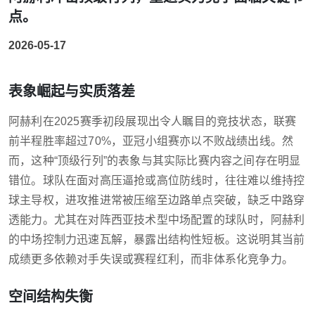
点。
2026-05-17
表象崛起与实质落差
阿赫利在2025赛季初段展现出令人瞩目的竞技状态，联赛
前半程胜率超过70%，亚冠小组赛亦以不败战绩出线。然
而，这种“顶级行列”的表象与其实际比赛内容之间存在明显
错位。球队在面对高压逼抢或高位防线时，往往难以维持控
球主导权，进攻推进常被压缩至边路单点突破，缺乏中路穿
透能力。尤其在对阵西亚技术型中场配置的球队时，阿赫利
的中场控制力迅速瓦解，暴露出结构性短板。这说明其当前
成绩更多依赖对手失误或赛程红利，而非体系化竞争力。
空间结构失衡