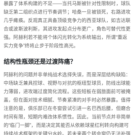
暴露了体系构建的不足——当托马斯被针对性限制时，球队
缺乏第二组织点进行节奏调节；哈桑一旦被锁死，右路进攻
几乎瘫痪。反观真正具备顶级竞争力的西亚球队，如吉达联
合或波斯波利斯，其进攻发起点分布更广，角色可替代性更
强。阿赫利若不能将个体闪光转化为系统输出，所谓“重返
实力竞争”终将止步于阶段性高光。
结构性瓶颈还是过渡阵痛？
阿赫利的问题并非单纯战术选择失误，而是深层结构缺陷：
中场缺乏兼具控球、视野与对抗的枢纽型球员，防线出球能
力薄弱，进攻端过度简化流程。这些短板在弱旅面前可被掩
盖，但在面对技术细腻、节奏紧凑的对手时必然暴露。值得
注意的是，俱乐部已在冬窗尝试引进一名巴西后腰，但磨合
时间有限，短期内难改体系惯性。因此，当前节点并非简单
的“临门一脚”，而是决定其能否从依赖球星红利转向构建可
持续战术框架的关键分水岭。若未来两个转会窗仍无法补强