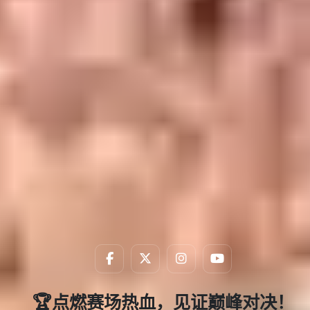
🏆点燃赛场热血，见证巅峰对决！
回放，精彩永不落幕🔄
赛事回放，精彩永不